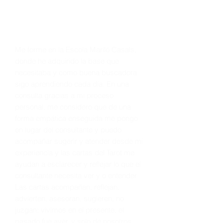
de Tarot Presencial
Colombia
Me forme en la Escola Mariló Casals,
donde he adquirido la base que
necesitaba y como buena buscadora
sigo aprendiendo cada día. En una
consulta gracias a mi proceso
personal, me considero que de una
forma empática enseguida me pongo
en lugar del consultante y puedo
acompañar sugerir y atender desde mi
experiencia y las cartas del Tarot me
ayudan a esclarecer y reflejar lo que el
consultante necesita ver y o entender.
Las cartas acompañan, reflejan,
advierten, asesoran, sugieren, no
juzgan; vivimos en el presente, el
pasado fue ayer, y solo de nosotros