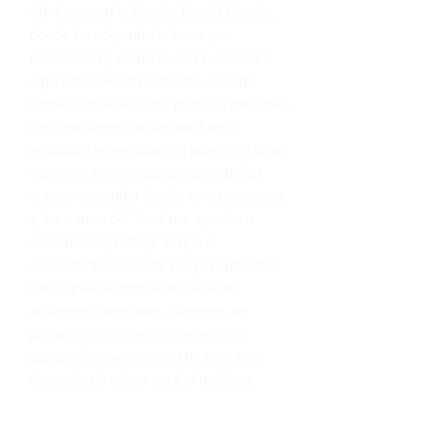
Me forme en la Escola Mariló Casals,
donde he adquirido la base que
necesitaba y como buena buscadora
sigo aprendiendo cada día. En una
consulta gracias a mi proceso personal,
me considero que de una forma
empática enseguida me pongo en lugar
del consultante y puedo acompañar
sugerir y atender desde mi experiencia
y las cartas del Tarot me ayudan a
esclarecer y reflejar lo que el
consultante necesita ver y o entender.
Las cartas acompañan, reflejan,
advierten, asesoran, sugieren, no
juzgan; vivimos en el presente, el
pasado fue ayer, y solo de nosotros
depende de cómo será el mañana.
PONENCIA
Si quieres puedes, la Resilencia