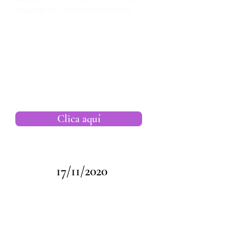
depende de cómo será el mañana.
PONENCIA
"Amor, Eneagrama y Tarot"
📅06 de Febrero de 2025
⌛01:00 p.m. (hora de Bogotá)
ENTREVISTA TAROT EN VOZ ALTA con
Alexandra Delgado
📅13 de Diciembre de 2024
Clica aquí
17/11/2020
Dia del
Taromante:
Vídeo sobre
"Que nos aporta la